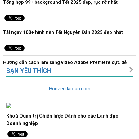
Tổng hợp 99+ background Tết 2025 đẹp, rực rỡ nhất
Tải ngay 100+ hình nền Tết Nguyên Đán 2025 đẹp nhất
Hướng dẫn cách làm sáng video Adobe Premiere cực dễ
BẠN YÊU THÍCH
Hocviendaotao.com
Hướng dẫn xuất video trong Adobe Premiere cho người mới
Khoá Quản trị Chiến lược Dành cho các Lãnh đạo
Hướng dẫn cách chèn chữ trong Adobe Premiere chi tiết
Doanh nghiệp