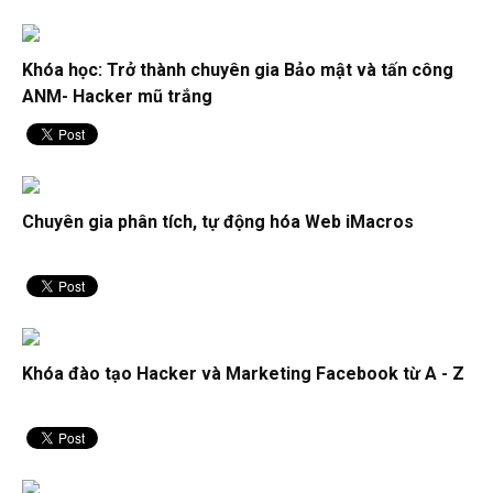
Những cập nhật AI mới trên Photoshop 2024
Khóa học: Trở thành chuyên gia Bảo mật và tấn công
ANM- Hacker mũ trắng
Tổng hợp 300 font tiếng việt cho Premiere giúp video thu
hút
Chuyên gia phân tích, tự động hóa Web iMacros
5 hiệu ứng chữ đẹp - Cách làm hiệu ứng gõ chữ trong
Premiere
Cách làm giảm rung video trong Premiere Pro chi tiết
Khóa đào tạo Hacker và Marketing Facebook từ A - Z