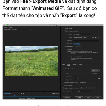
Bạn vào
File > Export Media
và đặt định dạng
Format thành “
Animated GIF
”. Sau đó bạn có
thể đặt tên cho tệp và nhấn “
Export
” là xong!