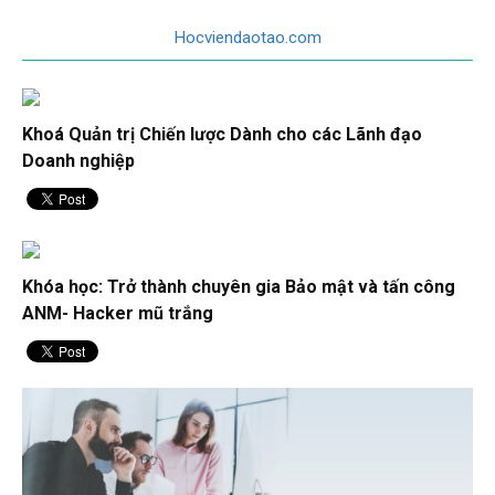
Hocviendaotao.com
Hướng dẫn xuất video trong Adobe Premiere cho người mới
Khoá Quản trị Chiến lược Dành cho các Lãnh đạo
Hướng dẫn cách chèn chữ trong Adobe Premiere chi tiết
Doanh nghiệp
Những cập nhật AI mới trên Photoshop 2024
Khóa học: Trở thành chuyên gia Bảo mật và tấn công
ANM- Hacker mũ trắng
Tổng hợp 300 font tiếng việt cho Premiere giúp video thu
hút
5 hiệu ứng chữ đẹp - Cách làm hiệu ứng gõ chữ trong