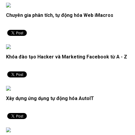
nhanh trong 5s
Chuyên gia phân tích, tự động hóa Web iMacros
Trở thành “bậc thầy excel” với 100 thủ thuật excel dưới đây
Cách chỉnh lỗi font chữ trong Excel đơn giản nhanh chóng
Khóa đào tạo Hacker và Marketing Facebook từ A - Z
Xây dựng ứng dụng tự động hóa AutoIT