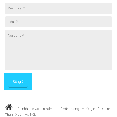
Tòa nhà The GoldenPalm, 21 Lê Văn Lương, Phường Nhân Chính,
Thanh Xuân, Hà Nội.