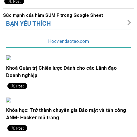
Sức mạnh của hàm SUMIF trong Google Sheet
BẠN YÊU THÍCH
Hocviendaotao.com
Bật mí cách dùng hàm COUNTIF trong Google Sheet
Khoá Quản trị Chiến lược Dành cho các Lãnh đạo
Cách cố định cột trong excel chi tiết từng bước
Doanh nghiệp
Excel - Hướng dẫn chụp hình toàn bộ trang tính (sheet),
Khóa học: Trở thành chuyên gia Bảo mật và tấn công
không bị vỡ nét, không cần cắt phép
ANM- Hacker mũ trắng
Bật mí cách chuyển dấu phẩy thành dấu chấm trong excel