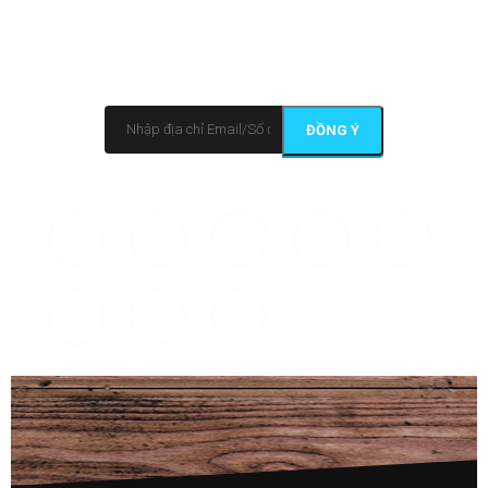
khuyến mại, miễn phí, luân giữ kết nối và cập nhật từ chúng
tôi!