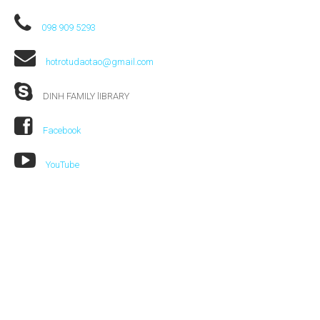
098 909 5293
hotrotudaotao@gmail.com
DINH FAMILY lIBRARY
Facebook
YouTube
Đăng ký nhận thư từ chúng tôi!
Đăng ký nhận email để nhận thông báo về sách mới,