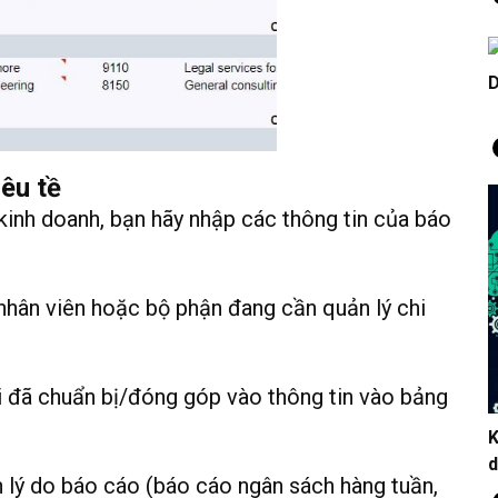
D
iêu tề
 kinh doanh, bạn hãy nhập các thông tin của báo
nhân viên hoặc bộ phận đang cần quản lý chi
i đã chuẩn bị/đóng góp vào thông tin vào bảng
K
d
n lý do báo cáo (báo cáo ngân sách hàng tuần,