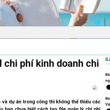
B
 chi phí kinh doanh chi
Bả
ng
Bá
 và dự án trong công thì không thể thiếu các
Vi
u bạn chưa biết cách tạo file quản lý chi phí