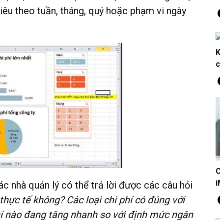
tiêu theo tuần, tháng, quý hoặc phạm vi ngày
Ex
K
(s
c
Bâ
ex
Trơ
dư
C
i
c nhà quản lý có thể trả lời được các câu hỏi
Cá
ch
thực tế không? Các loại chi phí có đúng với
hí nào đang tăng nhanh so với định mức ngân