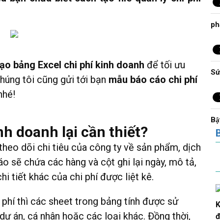
ph
ạo bảng Excel chi phí kinh doanh
để tối ưu
Sư
chúng tôi cũng gửi tới bạn
mẫu báo cáo chi phí
nhé!
Bâ
nh doanh lại cần thiết?
 theo dõi chi tiêu của công ty về sản phẩm, dịch
áo sẽ chứa các hàng và cột ghi lại ngày, mô tả,
Cá
i tiết khác của chi phí được liệt kê.
 phí thì các sheet trong bảng tính được sử
K
dự án, cá nhân hoặc các loại khác. Đồng thời,
Đơ
đ