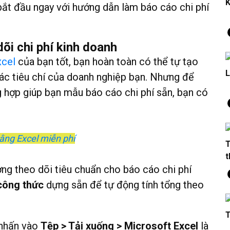
K
bắt đầu ngay với hướng dẫn làm báo cáo chi phí
õi chi phí kinh doanh
xcel
của bạn tốt, bạn hoàn toàn có thể tự tạo
L
 các tiêu chí của doanh nghiệp bạn. Nhưng để
ng hợp giúp bạn mẫu báo cáo chi phí sẵn, bạn có
bằng Excel miễn phí
T
t
ng theo dõi tiêu chuẩn cho báo cáo chi phí
công thức
dựng sẵn để tự động tính tổng theo
T
, nhấn vào
Tệp > Tải xuống > Microsoft Excel
là