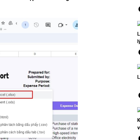
L
l
L
K
v