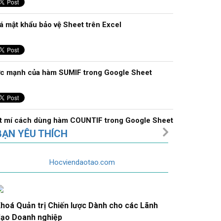
á mật khẩu bảo vệ Sheet trên Excel
́c mạnh của hàm SUMIF trong Google Sheet
̣t mí cách dùng hàm COUNTIF trong Google Sheet
BẠN YÊU THÍCH
Hocviendaotao.com
ch cố định cột trong excel chi tiết từng bước
hoá Quản trị Chiến lược Dành cho các Lãnh
n giản với cách chia cột, ô trong excel
ạo Doanh nghiệp