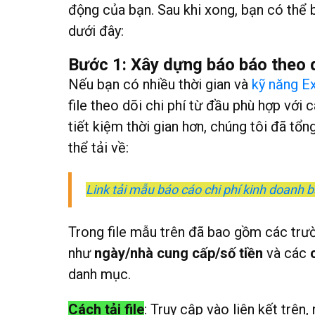
động của bạn. Sau khi xong, bạn có thể 
dưới đây:
Bước 1: Xây dựng báo báo theo d
Nếu bạn có nhiều thời gian và
kỹ năng E
file theo dõi chi phí từ đầu phù hợp với
tiết kiệm thời gian hơn, chúng tôi đã tổ
thể tải về:
Link tải mẫu báo cáo chi phí kinh doanh 
Trong file mẫu trên đã bao gồm các trườ
như
ngày/nhà cung cấp/số tiền
và các
danh mục.
Cách tải file
: Truy cập vào liên kết trên