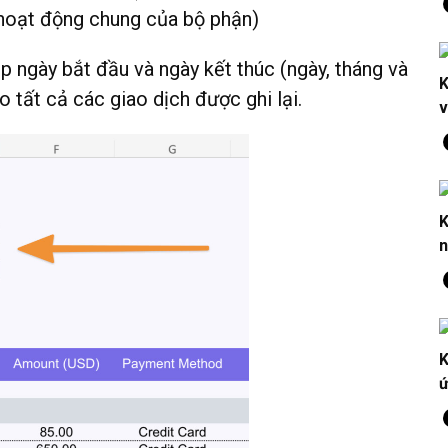
y hoạt động chung của bộ phận)
p ngày bắt đầu và ngày kết thúc (ngày, tháng và
K
 tất cả các giao dịch được ghi lại.
v
K
n
K
ứ