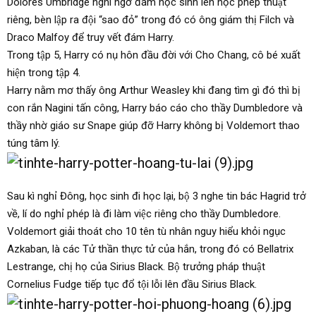
Dolores Umbridge nghi ngờ đám học sinh lén học phép thuật
riêng, bèn lập ra đội “sao đỏ” trong đó có ông giám thị Filch và
Draco Malfoy để truy vết đám Harry.
Trong tập 5, Harry có nụ hôn đầu đời với Cho Chang, cô bé xuất
hiện trong tập 4.
Harry nằm mơ thấy ông Arthur Weasley khi đang tìm gì đó thì bị
con rắn Nagini tấn công, Harry báo cáo cho thầy Dumbledore và
thầy nhờ giáo sư Snape giúp đỡ Harry không bị Voldemort thao
túng tâm lý.
Sau kì nghỉ Đông, học sinh đi học lại, bộ 3 nghe tin bác Hagrid trở
về, lí do nghỉ phép là đi làm việc riêng cho thầy Dumbledore.
Voldemort giải thoát cho 10 tên tù nhân nguy hiểu khỏi ngục
Azkaban, là các Tử thần thực tử của hắn, trong đó có Bellatrix
Lestrange, chị họ của Sirius Black. Bộ trưởng pháp thuật
Cornelius Fudge tiếp tục đổ tội lỗi lên đầu Sirius Black.