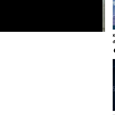
Yo
Mẹ
K
đ
Cá
th
AI
Ch
nố
mô