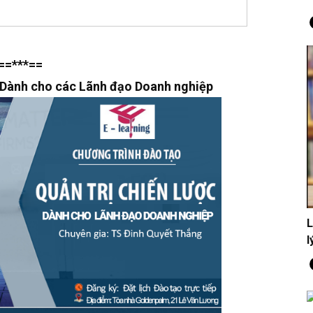
==***==
c Dành cho các Lãnh đạo Doanh nghiệp
L
l