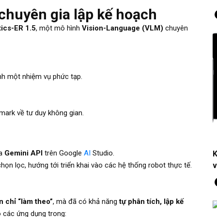
 chuyên gia lập kế hoạch
ics-ER 1.5
, một mô hình
Vision-Language (VLM)
chuyên
ành một nhiệm vụ phức tạp.
mark về tư duy không gian.
ua
Gemini API
trên Google
AI
Studio.
K
v
họn lọc, hướng tới triển khai vào các hệ thống robot thực tế.
 chỉ “làm theo”
, mà đã có khả năng
tự phân tích, lập kế
 các ứng dụng trong: