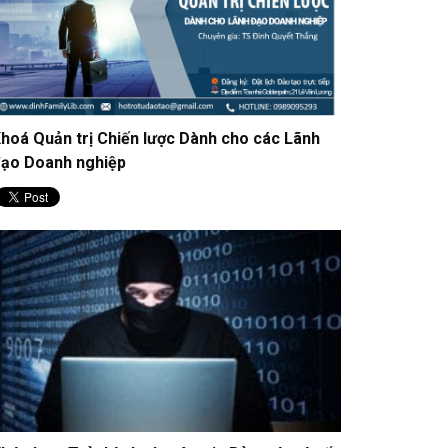
uTube
o giúp tăng tốc trên Windows 11 chỉ trong 1 phút
hoá Quản trị Chiến lược Dành cho các Lãnh
ạo Doanh nghiệp
c nhà khoa học thử nghiệm 'ổ cắm USB' cho cơ
ể người
ính thức ra mắt Câu lạc bộ Niềm tin số Thủ đô, kết
i KOL, doanh nghiệp và cơ quan quản lý xây dựng
i trường số an toàn