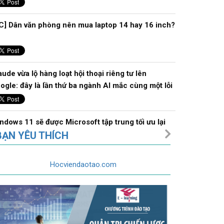
C] Dân văn phòng nên mua laptop 14 hay 16 inch?
aude vừa lộ hàng loạt hội thoại riêng tư lên
ogle: đây là lần thứ ba ngành AI mắc cùng một lỗi
ndows 11 sẽ được Microsoft tập trung tối ưu lại
nUI và các ứng dụng native để giảm "ăn" RAM
BẠN YÊU THÍCH
Hocviendaotao.com
P 5 lí do mua Galaxy Z Fold8 Ultra: Pin ngon hơn,
 mở hơn, hết bảo hành thì lên đời
ng loạt điện thoại Android ngừng chạy ứng dụng