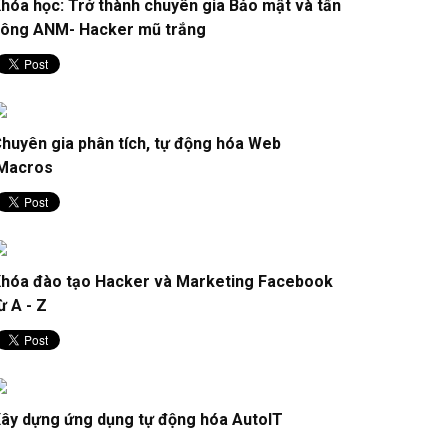
hóa học: Trở thành chuyên gia Bảo mật và tấn
p những điểm mình ấn tượng nhất trên Galaxy Z
ông ANM- Hacker mũ trắng
ld8: Tỉ lệ màn hình mới quá đãaa
huyên gia phân tích, tự động hóa Web
Macros
hóa đào tạo Hacker và Marketing Facebook
ừ A - Z
ây dựng ứng dụng tự động hóa AutoIT