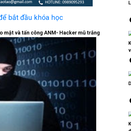
L
để bắt đầu khóa học
ảo mật và tấn công ANM- Hacker mũ trắng
K
v
D
K
d