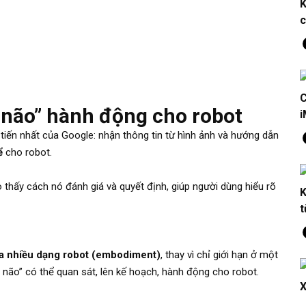
K
To
c
Fo
C
ộ não” hành động cho robot
i
 tiến nhất của Google: nhận thông tin từ hình ảnh và hướng dẫn
ể
cho robot.
cho thấy cách nó đánh giá và quyết định, giúp người dùng hiểu rõ
K
t
a nhiều dạng robot (embodiment)
, thay vì chỉ giới hạn ở một
bộ não” có thể quan sát, lên kế hoạch, hành động cho robot.
X