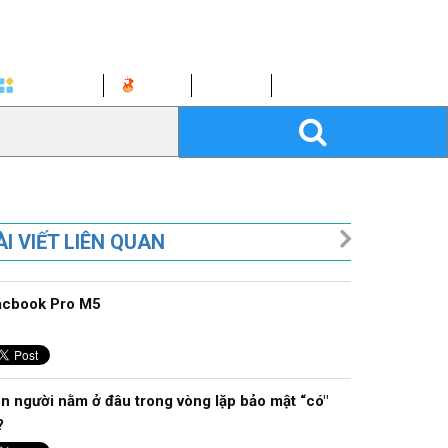
KHÓA HỌC
BLOG
EBOOK
CÔNG CỤ
ÀI VIẾT LIÊN QUAN
cbook Pro M5
n người nằm ở đâu trong vòng lặp bảo mật “có"
?